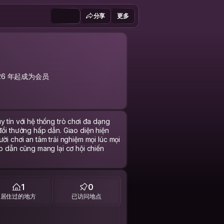
分享
更多
026 年起成为会员
 tín với hệ thống trò chơi đa dạng
đổi thưởng hấp dẫn. Giao diện hiện
ời chơi an tâm trải nghiệm mọi lúc mọi
ấp dẫn cũng mang lại cơ hội chiến
hí Minh, Vietnam
1
0
居住过的地方
已访问地点
BETGame #8KBETOnline