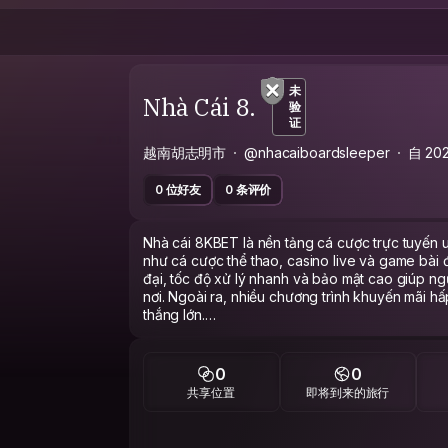
未
Nhà Cái 8.
验
证
越南胡志明市
@nhacaiboardsleeper
自 2
0 位好友
0 条评价
Nhà cái 8KBET là nền tảng cá cược trực tuyến uy
như cá cược thể thao, casino live và game bài 
đại, tốc độ xử lý nhanh và bảo mật cao giúp ngư
nơi. Ngoài ra, nhiều chương trình khuyến mãi h
thắng lớn.
Website: https://8kbet-co.com/
Địa chỉ: 193 Tân Sơn, Phường 15, Tân Sơn, Hồ C
0
0
Email: contact@8kbet-co.com
共享位置
即将到来的旅行
Hotline: 0987632242
Hashtags: #NhaCai8KBET #8KBETCasino #8K