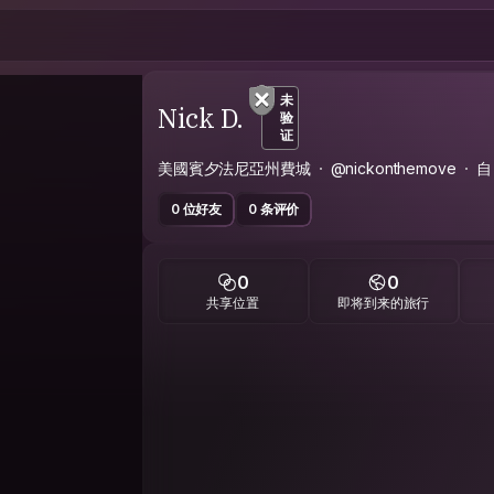
未
Nick D.
验
证
美國賓夕法尼亞州費城
@nickonthemove
自
0 位好友
0 条评价
0
0
共享位置
即将到来的旅行