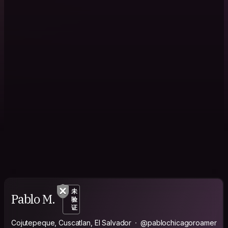
未
Pablo M.
验
证
Cojutepeque, Cuscatlan, El Salvador
@pablochicagoroamer