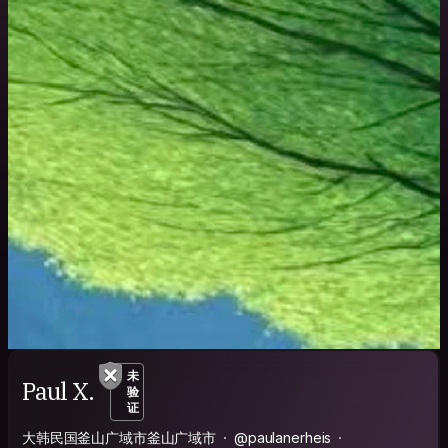
未
Paul X.
验
证
大韩民国釜山广域市釜山广域市
@paulanerheis