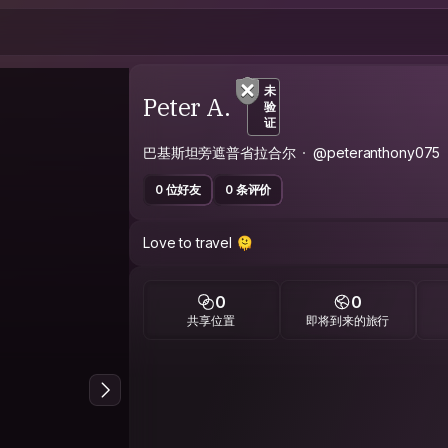
未
Peter A.
验
证
巴基斯坦旁遮普省拉合尔
@peteranthony075
0 位好友
0 条评价
Love to travel 🫠
0
0
共享位置
即将到来的旅行