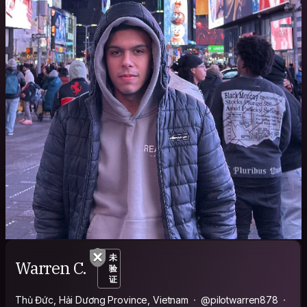
未
Warren C.
验
证
Thủ Đức, Hải Dương Province, Vietnam
@pilotwarren878