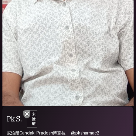
未
Pk S.
验
证
尼泊爾Gandaki Pradesh博克拉
@pksharmac2