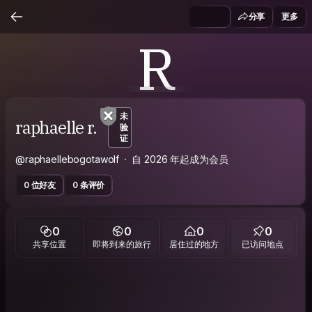
分享
更多
R
未
raphaelle r.
验
证
@raphaellebogotawolf
自 2026 年起成为会员
0 位好友
0 条评价
0
0
0
0
共享位置
即将到来的旅行
居住过的地方
已访问地点