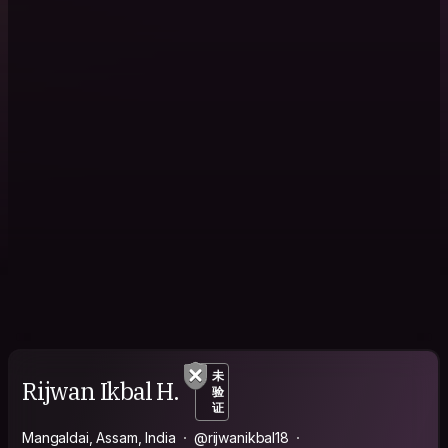
未
Rijwan Ikbal H.
验
证
Mangaldai, Assam, India
@rijwanikbal18