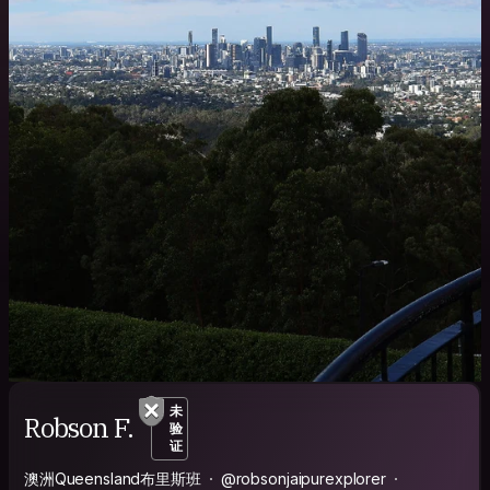
未
Robson F.
验
证
澳洲Queensland布里斯班
@robsonjaipurexplorer