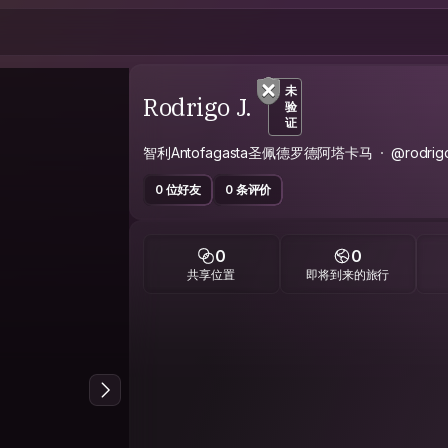
未
Rodrigo J.
验
证
智利Antofagasta圣佩德罗德阿塔卡马
@rodrig
0 位好友
0 条评价
0
0
共享位置
即将到来的旅行