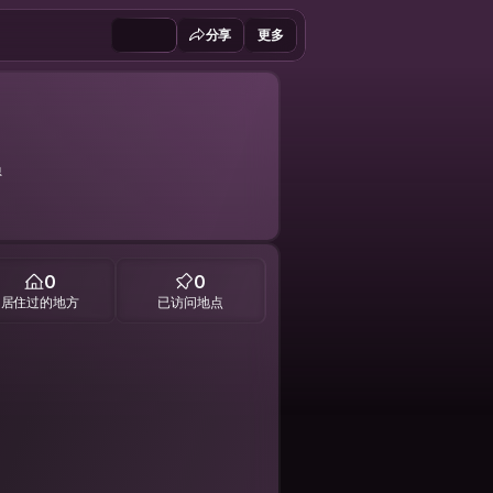
分享
更多
员
0
0
居住过的地方
已访问地点