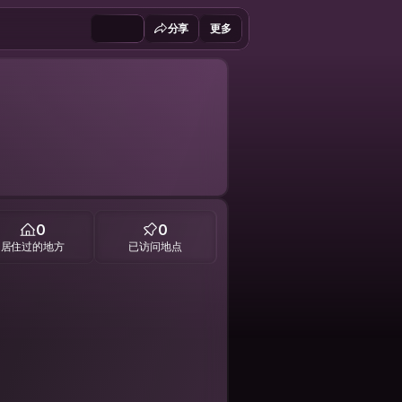
分享
更多
0
0
居住过的地方
已访问地点