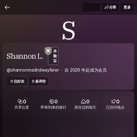
分享
更多
S
未
Shannon L.
验
证
@shannonmadridwayfarer
自 2026 年起成为会员
0 位好友
0 条评价
0
0
0
0
共享位置
即将到来的旅行
居住过的地方
已访问地点