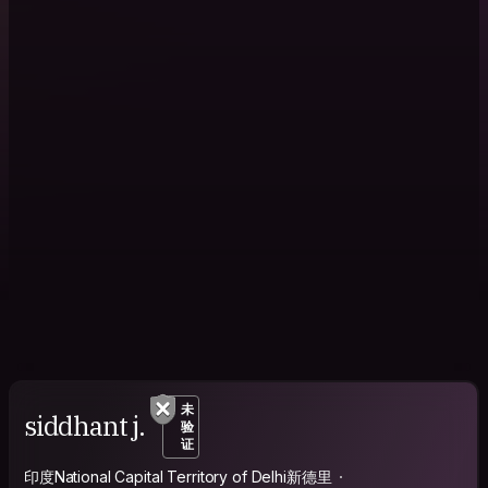
未
siddhant j.
验
证
印度National Capital Territory of Delhi新德里