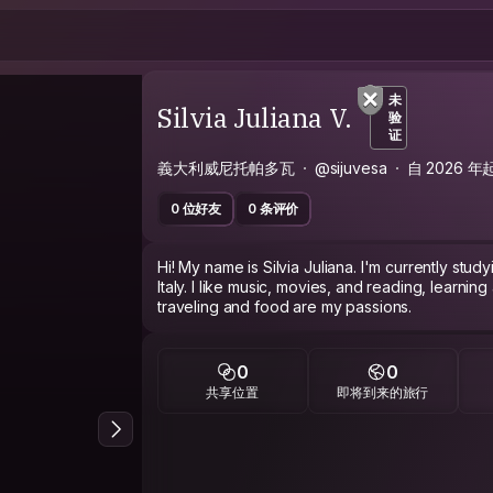
未
Silvia Juliana V.
验
证
義大利威尼托帕多瓦
@sijuvesa
自 2026 
0 位好友
0 条评价
Hi! My name is Silvia Juliana. I'm currently st
Italy. I like music, movies, and reading, learning
traveling and food are my passions.
0
0
共享位置
即将到来的旅行