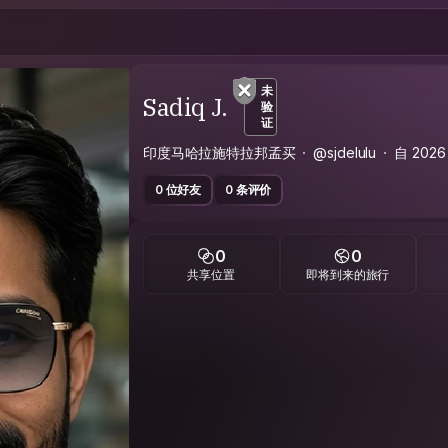
未
Sadiq J.
验
证
印度马哈拉施特拉邦孟买
@sjdelulu
自 202
0 位好友
0 条评价
0
0
共享位置
即将到来的旅行