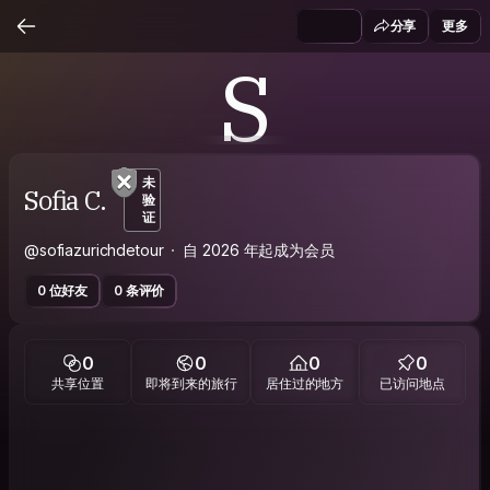
分享
更多
S
未
Sofia C.
验
证
@sofiazurichdetour
自 2026 年起成为会员
0 位好友
0 条评价
0
0
0
0
共享位置
即将到来的旅行
居住过的地方
已访问地点