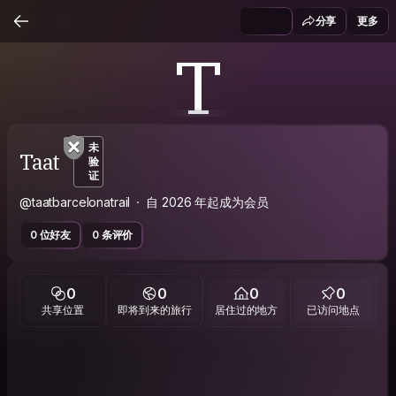
分享
更多
T
未
Taat
验
证
@taatbarcelonatrail
自 2026 年起成为会员
0 位好友
0 条评价
0
0
0
0
共享位置
即将到来的旅行
居住过的地方
已访问地点