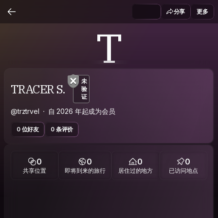
分享
更多
T
未
TRACER S.
验
证
@trztrvel
自 2026 年起成为会员
0 位好友
0 条评价
0
0
0
0
共享位置
即将到来的旅行
居住过的地方
已访问地点