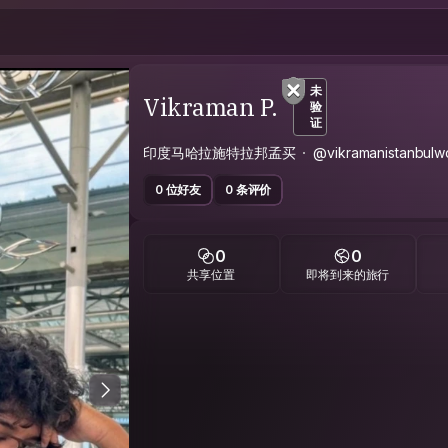
未
Vikraman P.
验
证
印度马哈拉施特拉邦孟买
@vikramanistanbulwo
0 位好友
0 条评价
0
0
共享位置
即将到来的旅行