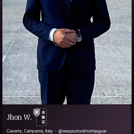
未
Jhon W.
验
证
Caserta, Campania, Italy
@waqasstockholmjaguar