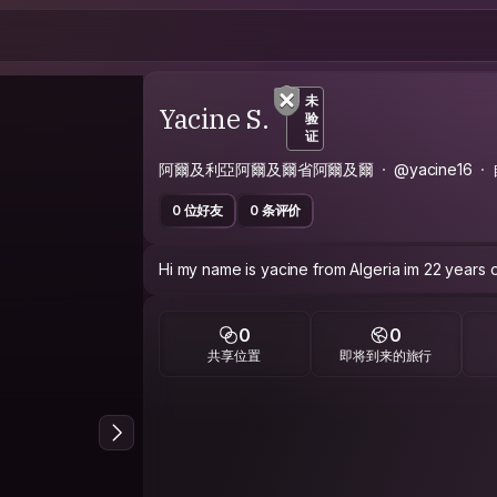
未
Yacine S.
验
证
阿爾及利亞阿爾及爾省阿爾及爾
@yacine16
0 位好友
0 条评价
Hi my name is yacine from Algeria im 22 years o
0
0
共享位置
即将到来的旅行