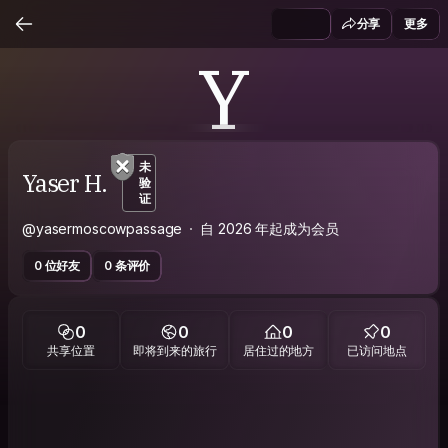
分享
更多
Y
未
Yaser H.
验
证
@yasermoscowpassage
自 2026 年起成为会员
0 位好友
0 条评价
0
0
0
0
共享位置
即将到来的旅行
居住过的地方
已访问地点