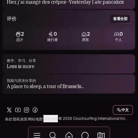
Hier, j'ai mangé des crêpes--Yesterday I ate pancakes
评价
查看全部
2
0
2
0
总计
旅行者
房东
个人
教学、学习、分享
Less is more
我能与房东分享的
A place to sleep, a tour of Brussels...
中文
© 2026 Couchsurfing International Inc.
条款
隐私政策
网站地图
隐私选项