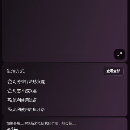
significado especial para mí, me gustaría descubrir Yucatán
de una manera auténtica, aprender más sobre mis orígenes y
mi cultura, y conocer a personas locales con quienes
compartir experiencias y buenos momentos. Soy una persona
curiosa y siempre estoy dispuesta a descubrir cosas nuevas
✨️
Soy francesa y viví un año en Sudamérica. Soy una gran
amante de los viajes ✈️ y la aventura 🏕️. Curiosa y de mente
abierta, disfruto descubriendo nuevas culturas 🌎,
conociendo gente local y viviendo experiencias auténticas
cerca de la vida cotidiana (¡y de la gastronomía local!).
Siempre estoy lista para explorar nuevos horizontes y salir de
生活方式
los caminos más conocidos ⛰️💫.
查看全部
Me encanta correr y afrontar nuevos desafíos. Mi tipo de
对芳香疗法感兴趣
turismo favorito es el gastronómico: probar nuevos sabores y
对艺术感兴趣
descubrir el papel que tiene la comida en la cultura de cada
lugar que visito. Poco a poco me estoy acostumbrando al
流利使用法语
picante para poder vivir la experiencia mexicana al máximo.
También me encantan las curiosidades, las leyendas y las
流利使用西班牙语
historias sobre los lugares que visito. Actualmente estoy
aprendiendo español para poder comunicarme mejor,
intercambiar experiencias y conocer gente durante este viaje.
如果要用三件物品来概括我的个性，那会是……
👟💃⛰️