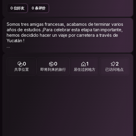
0 位好友
0 条评价
Somos tres amigas francesas, acabamos de terminar varios
años de estudios. ¡Para celebrar esta etapa tan importante,
hemos decidido hacer un viaje por carretera a través de
Yucatán !
Nos apasionan los viajes, el descubrimiento de nuevas
culturas y la naturaleza. Nos gustaría salir de las rutas más
turísticas y vivir experiencias auténticas que nos permitan
0
0
1
2
conocer realmente la región✨️
共享位置
即将到来的旅行
居住过的地方
已访问地点
Somos personas muy sociables y curiosas. Nos encanta
conocer gente nueva, descubrir su forma de vida, sus
tradiciones, su cultura y, por supuesto, su gastronomía. Para
nosotras, Couchsurfing es la mejor manera de sumergirnos en
la vida local y descubrir Yucatán desde una perspectiva
diferente a la de los turistas ☺️
Para que nos conozcan un poco mejor:
Tengo raíces mexicanas y me apasionan los viajes, el
deporte, el arte, la naturaleza y la comida. Este viaje tiene un