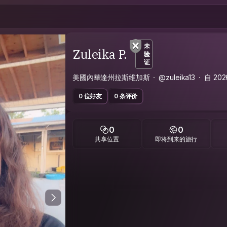
未
Zuleika P.
验
证
美國內華達州拉斯维加斯
@zuleika13
自 20
0 位好友
0 条评价
0
0
共享位置
即将到来的旅行