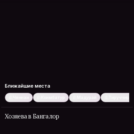
Ближайшие места
Ченнаи
Коимбатур
Мадурай
Тируччира
Хозяева в Бангалор