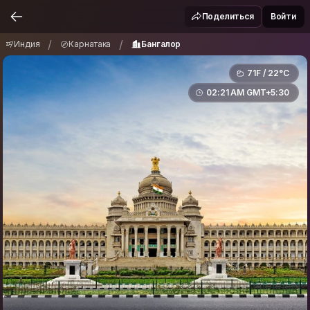
Индия
Карнатака
Бангалор
/
/
Поделиться
Войти
/
/
Индия
Карнатака
Бангалор
71F / 22°C
02:21 AM GMT+5:30