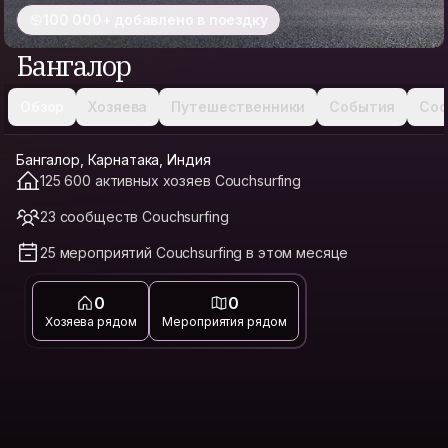
100 000+ добавлено в поездку
Бангалор
Обзор
Хозяева
Путешественники
События
Соо
Бангалор, Карнатака, Индия
125 600 активных хозяев Couchsurfing
23 сообществ Couchsurfing
25 мероприятий Couchsurfing в этом месяце
0
0
Хозяева рядом
Мероприятия рядом